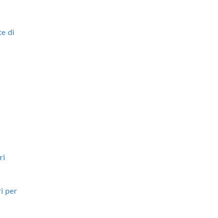
te di
ri
i per