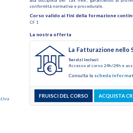
alla disciplina del "tax free", garantendo ai pro
conformità normativa e procedurale.
Corso valido ai fini della formazione conti
CF 1
La nostra offerta
La Fatturazione nello 
Servizi inclusi:
Accesso al corso 24h/24h e ass
Consulta la
scheda informa
FRUISCI DEL CORSO
ACQUISTA CR
tiva