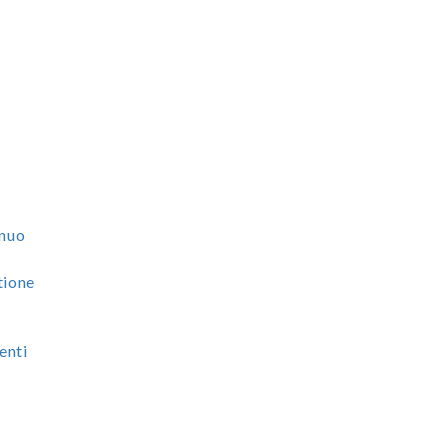
e
nnuo
tione
enti