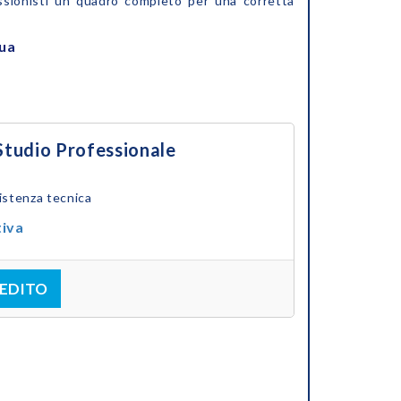
fessionisti un quadro completo per una corretta
nua
Studio Professionale
istenza tecnica
tiva
EDITO