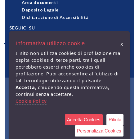
Area documenti
Deposito Legale
Dichiarazione di Accessibilità
SEGUICI SU
Informativa utilizzo cookie
X
pagamenti accettati
Il sito non utilizza cookies di profilazione ma
ospita cookies di terze parti, tra i quali
potrebbero esserci anche cookies di
profilazione. Puoi acconsentire all’utilizzo di
tali tecnologie utilizzando il pulsante
Accetta
, chiudendo questa informativa,
© Giuffrè Francis Lefebvre
continui senza accettare.
S.p.A. - Capitale Sociale €
2.000.000 i.v. - Sede legale: via
Cookie Policy
Monte Rosa, 91 - 20149 Milano
- P.IVA 00829840156 | Società a
socio unico. Società soggetta
alla direzione e coordinamento
Accetta Cookies
Rifiuta
di Lefebvre Sarrut Société
Anonyme |
Governance
|
Personalizza Cookies
Privacy