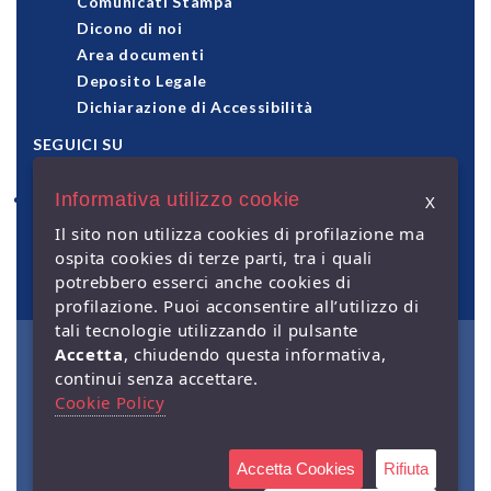
Comunicati Stampa
Dicono di noi
Area documenti
Deposito Legale
Dichiarazione di Accessibilità
SEGUICI SU
Informativa utilizzo cookie
X
pagamenti accettati
Il sito non utilizza cookies di profilazione ma
ospita cookies di terze parti, tra i quali
potrebbero esserci anche cookies di
profilazione. Puoi acconsentire all’utilizzo di
tali tecnologie utilizzando il pulsante
Accetta
, chiudendo questa informativa,
© Giuffrè Francis Lefebvre
continui senza accettare.
S.p.A. - Capitale Sociale €
2.000.000 i.v. - Sede legale: via
Cookie Policy
Monte Rosa, 91 - 20149 Milano
- P.IVA 00829840156 | Società a
socio unico. Società soggetta
alla direzione e coordinamento
Accetta Cookies
Rifiuta
di Lefebvre Sarrut Société