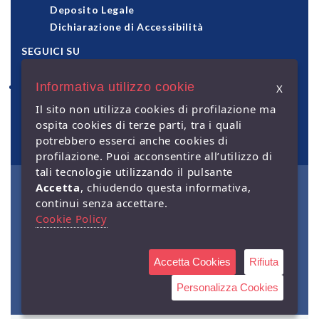
Deposito Legale
Dichiarazione di Accessibilità
SEGUICI SU
Informativa utilizzo cookie
X
pagamenti accettati
Il sito non utilizza cookies di profilazione ma
ospita cookies di terze parti, tra i quali
potrebbero esserci anche cookies di
profilazione. Puoi acconsentire all’utilizzo di
tali tecnologie utilizzando il pulsante
Accetta
, chiudendo questa informativa,
© Giuffrè Francis Lefebvre
continui senza accettare.
S.p.A. - Capitale Sociale €
2.000.000 i.v. - Sede legale: via
Cookie Policy
Monte Rosa, 91 - 20149 Milano
- P.IVA 00829840156 | Società a
socio unico. Società soggetta
alla direzione e coordinamento
Accetta Cookies
Rifiuta
di Lefebvre Sarrut Société
Anonyme |
Governance
|
Personalizza Cookies
Privacy