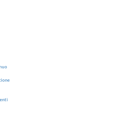
e
nnuo
tione
enti