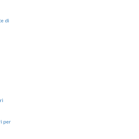
te di
ri
i per