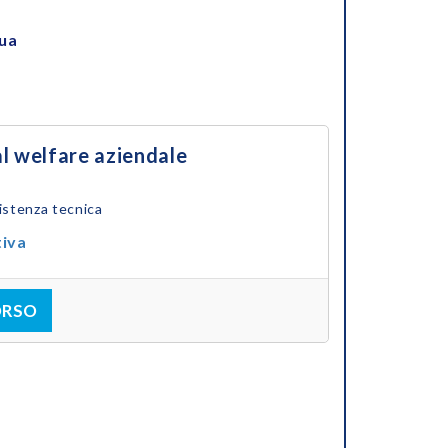
nua
al welfare aziendale
istenza tecnica
tiva
ORSO