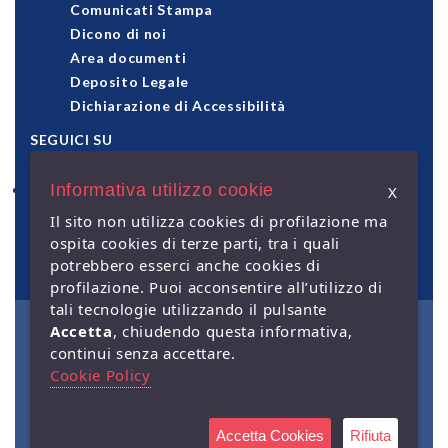
Comunicati Stampa
Dicono di noi
Area documenti
Deposito Legale
Dichiarazione di Accessibilità
SEGUICI SU
Informativa utilizzo cookie
X
pagamenti accettati
Il sito non utilizza cookies di profilazione ma
ospita cookies di terze parti, tra i quali
potrebbero esserci anche cookies di
profilazione. Puoi acconsentire all’utilizzo di
tali tecnologie utilizzando il pulsante
Accetta
, chiudendo questa informativa,
© Giuffrè Francis Lefebvre
continui senza accettare.
S.p.A. - Capitale Sociale €
2.000.000 i.v. - Sede legale: via
Cookie Policy
Monte Rosa, 91 - 20149 Milano
- P.IVA 00829840156 | Società a
socio unico. Società soggetta
alla direzione e coordinamento
Accetta Cookies
Rifiuta