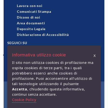
Lavora con noi
Comunicati Stampa
Dicono di noi
Area documenti
Deposito Legale
Dichiarazione di Accessibilità
SEGUICI SU
Informativa utilizzo cookie
X
pagamenti accettati
Il sito non utilizza cookies di profilazione ma
ospita cookies di terze parti, tra i quali
potrebbero esserci anche cookies di
profilazione. Puoi acconsentire all’utilizzo di
tali tecnologie utilizzando il pulsante
Accetta
, chiudendo questa informativa,
© Giuffrè Francis Lefebvre
continui senza accettare.
S.p.A. - Capitale Sociale €
2.000.000 i.v. - Sede legale: via
Cookie Policy
Monte Rosa, 91 - 20149 Milano
- P.IVA 00829840156 | Società a