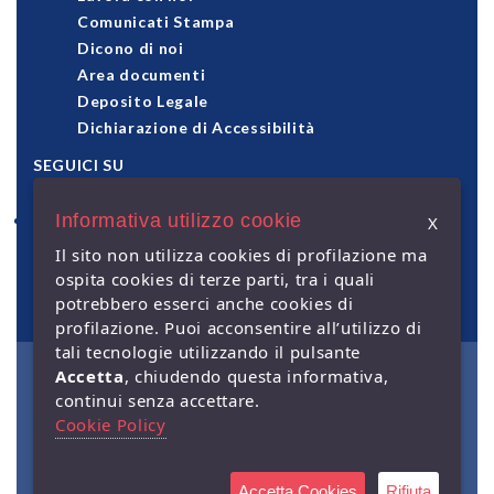
Comunicati Stampa
Dicono di noi
Area documenti
Deposito Legale
Dichiarazione di Accessibilità
SEGUICI SU
Informativa utilizzo cookie
X
pagamenti accettati
Il sito non utilizza cookies di profilazione ma
ospita cookies di terze parti, tra i quali
potrebbero esserci anche cookies di
profilazione. Puoi acconsentire all’utilizzo di
tali tecnologie utilizzando il pulsante
Accetta
, chiudendo questa informativa,
© Giuffrè Francis Lefebvre
continui senza accettare.
S.p.A. - Capitale Sociale €
2.000.000 i.v. - Sede legale: via
Cookie Policy
Monte Rosa, 91 - 20149 Milano
- P.IVA 00829840156 | Società a
socio unico. Società soggetta
alla direzione e coordinamento
Accetta Cookies
Rifiuta