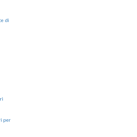
te di
ri
i per