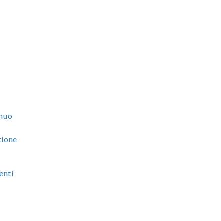
e
nnuo
tione
enti