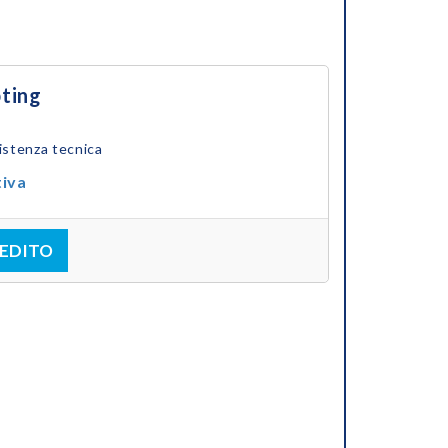
pting
istenza tecnica
tiva
EDITO