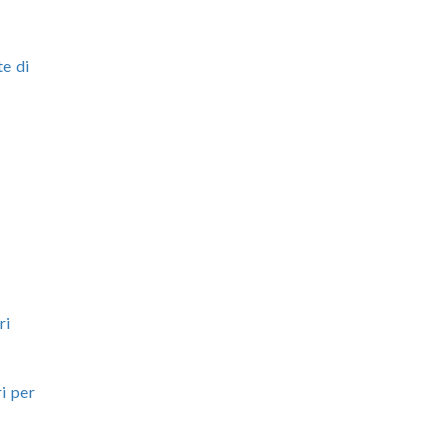
te di
ri
i per