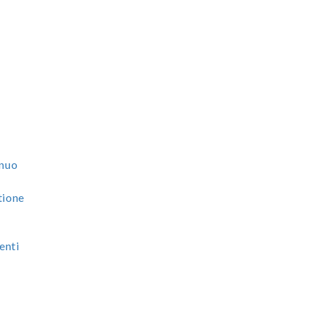
e
nnuo
tione
enti