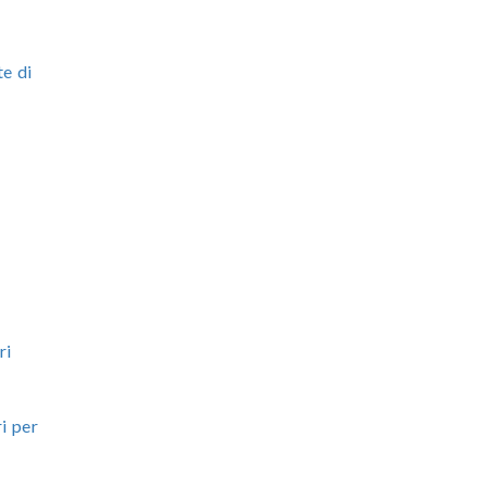
te di
ri
i per