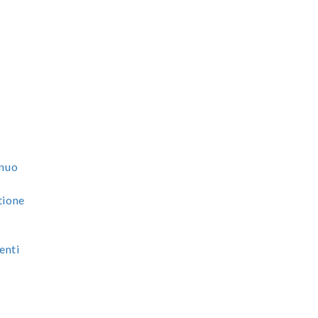
e
nnuo
tione
enti