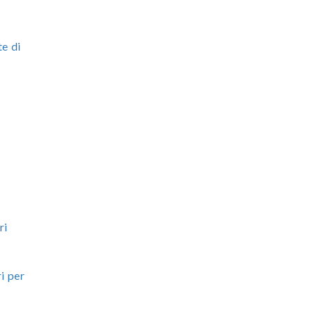
te di
ri
i per