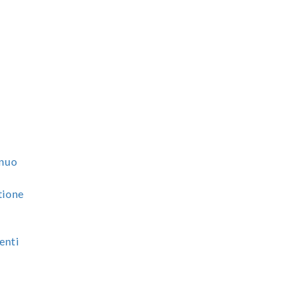
e
nnuo
tione
enti