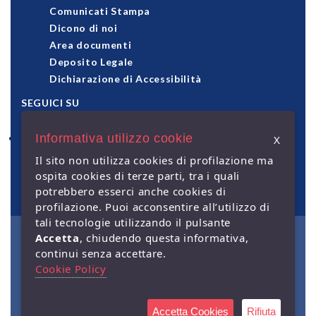
Comunicati Stampa
Dicono di noi
Area documenti
Deposito Legale
Dichiarazione di Accessibilità
SEGUICI SU
Informativa utilizzo cookie
X
pagamenti accettati
Il sito non utilizza cookies di profilazione ma
ospita cookies di terze parti, tra i quali
potrebbero esserci anche cookies di
profilazione. Puoi acconsentire all’utilizzo di
tali tecnologie utilizzando il pulsante
Accetta
, chiudendo questa informativa,
© Giuffrè Francis Lefebvre
continui senza accettare.
S.p.A. - Capitale Sociale €
2.000.000 i.v. - Sede legale: via
Cookie Policy
Monte Rosa, 91 - 20149 Milano
- P.IVA 00829840156 | Società a
socio unico. Società soggetta
alla direzione e coordinamento
Accetta Cookies
Rifiuta